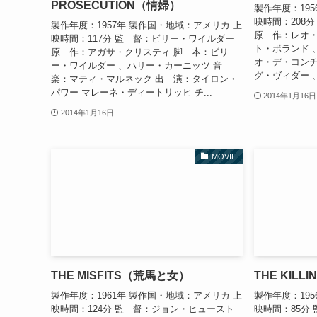
PROSECUTION（情婦）
製作年度：19
映時間：208
製作年度：1957年 製作国・地域：アメリカ 上
原 作：レオ・
映時間：117分 監 督：ビリー・ワイルダー
ト・ボランド 
原 作：アガサ・クリスティ 脚 本：ビリ
オ・デ・コンチ
ー・ワイルダー 、ハリー・カーニッツ 音
グ・ヴィダー 、
楽：マティ・マルネック 出 演：タイロン・
パワー マレーネ・ディートリッヒ チ...
2014年1月16日
2014年1月16日
MOVIE
THE MISFITS（荒馬と女）
THE KIL
製作年度：1961年 製作国・地域：アメリカ 上
製作年度：19
映時間：124分 監 督：ジョン・ヒュースト
映時間：85分