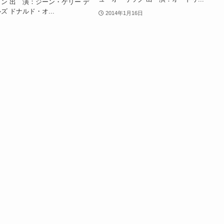
ン 出 演：ジーン・ケリー デ
 ドナルド・オ...
2014年1月16日