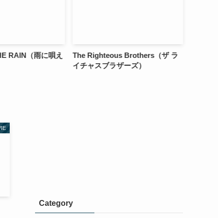
 THE RAIN（雨に唄え
The Righteous Brothers（ザ ラ
Shock
イチャスブラザーズ）
ルー）
IE
Category