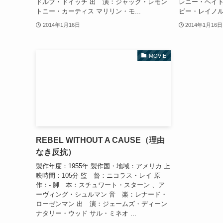
ドルフ・ドイッチ 出 演：ジャック・レモン
レニー・ヘイト
トニー・カーティス マリリン・モ...
ビー・レイノルズ
2014年1月16日
2014年1月16日
MOVIE
REBEL WITHOUT A CAUSE（理由
なき反抗）
製作年度：1955年 製作国・地域：アメリカ 上
映時間：105分 監 督：ニコラス・レイ 原
作：- 脚 本：スチュワート・スターン 、ア
ーヴィング・シュルマン 音 楽：レナード・
ローゼンマン 出 演：ジェームズ・ディーン
ナタリー・ウッド サル・ミネオ ...