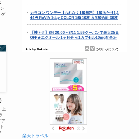
：
・シ
・ゲ
IE
日）
 上
ラ
イア
イト
ジ
楽天トラベル