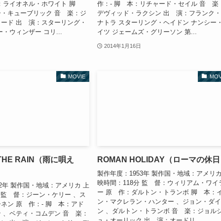
：ライオネル・ホワイト 脚
作：- 脚 本：リチャード・セイル 音 楽
・キューブリック 音 楽：ジ
デヴィッド・ラクシン 出 演：フランク
ード 出 演：スターリング・
ナトラ スターリング・ヘイドン ナンシー
・ウィンザー コリ...
イツ ジェームズ・グリーソン 第...
2014年1月16日
MOVIE
MOV
IN THE RAIN（雨に唄え
ROMAN HOLIDAY（ローマの休
製作年度：1953年 製作国・地域：アメリカ
映時間：118分 監 督：ウィリアム・ワイ
52年 製作国・地域：アメリカ 上
ー 原 作：ダルトン・トランボ 脚 本：
分 監 督：ジーン・ケリー 、ス
ン・マクレラン・ハンター 、ジョン・ダ
ネン 原 作：- 脚 本：アド
ン 、ダルトン・トランボ 音 楽：ジョル
 、ベティ・コムデン 音 楽：
ュ・オーリック 出 演：オードリ...