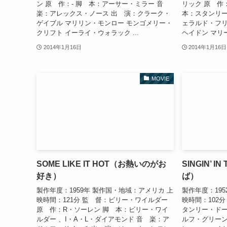
ン 原 作：- 脚 本：アーサー・ミラー 音
リック 原 作
楽：アレックス・ノース 出 演：クラーク・
本：スタンリー
ゲイブル マリリン・モンロー モンゴメリー・
ェラルド・フリ
クリフト イーライ・ウォラック ...
ヘイドン マリー
2014年1月16日
2014年1月16日
MOVIE
SOME LIKE IT HOT（お熱いのがお
SINGIN’ 
好き）
ば）
製作年度：1959年 製作国・地域：アメリカ 上
製作年度：19
映時間：121分 監 督：ビリー・ワイルダー
映時間：102
原 作：R・ソーレン 脚 本：ビリー・ワイ
タンリー・ドー
ルダー 、I・A・L・ダイアモンド 音 楽：ア
ルフ・グリーン