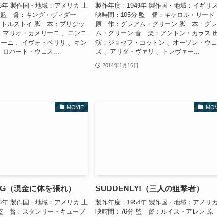
56年 製作国・地域：アメリカ 上
製作年度：1949年 製作国・地域：イギリス
分 監 督：キング・ヴィダー
映時間：105分 監 督：キャロル・リード
トルストイ 脚 本：ブリジッ
原 作：グレアム・グリーン 脚 本：グ
、マリオ・カメリーニ 、エンニ
ム・グリーン 音 楽：アントン・カラス
ーニ 、イヴォ・ペリリ 、キン
演：ジョセフ・コットン 、オーソン・ウ
ロバート・ウェス...
ズ 、アリダ・ヴァリ 、トレヴァー...
2014年1月16日
MOVIE
MOV
LING（現金に体を張れ）
SUDDENLY!（三人の狙撃者）
56年 製作国・地域：アメリカ 上
製作年度：1954年 製作国・地域：アメリカ
 監 督：スタンリー・キューブ
映時間：76分 監 督：ルイス・アレン 