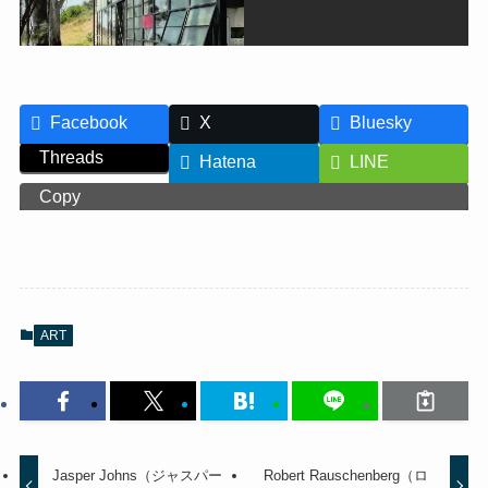
Facebook
X
Bluesky
Threads
Hatena
LINE
Copy
ART
Jasper Johns（ジャスパー
Robert Rauschenberg（ロ