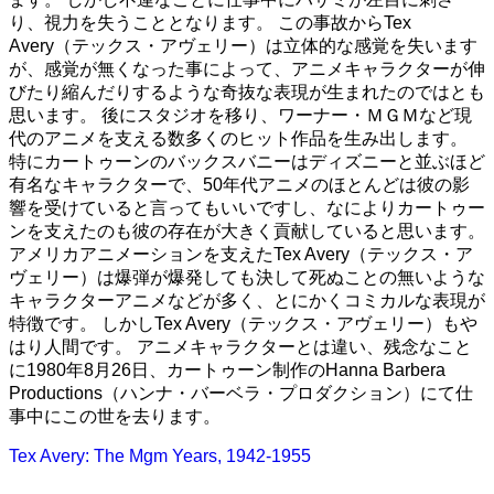
り、視力を失うこととなります。 この事故からTex
Avery（テックス・アヴェリー）は立体的な感覚を失います
が、感覚が無くなった事によって、アニメキャラクターが伸
びたり縮んだりするような奇抜な表現が生まれたのではとも
思います。 後にスタジオを移り、ワーナー・ＭＧＭなど現
代のアニメを支える数多くのヒット作品を生み出します。
特にカートゥーンのバックスバニーはディズニーと並ぶほど
有名なキャラクターで、50年代アニメのほとんどは彼の影
響を受けていると言ってもいいですし、なによりカートゥー
ンを支えたのも彼の存在が大きく貢献していると思います。
アメリカアニメーションを支えたTex Avery（テックス・ア
ヴェリー）は爆弾が爆発しても決して死ぬことの無いような
キャラクターアニメなどが多く、とにかくコミカルな表現が
特徴です。 しかしTex Avery（テックス・アヴェリー）もや
はり人間です。 アニメキャラクターとは違い、残念なこと
に1980年8月26日、カートゥーン制作のHanna Barbera
Productions（ハンナ・バーベラ・プロダクション）にて仕
事中にこの世を去ります。
Tex Avery: The Mgm Years, 1942-1955