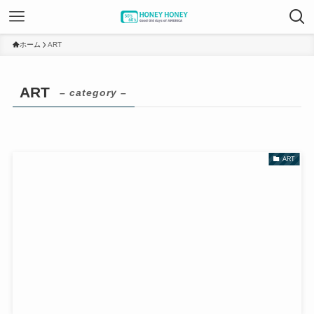
ホーム
ART
ART
– category –
ART