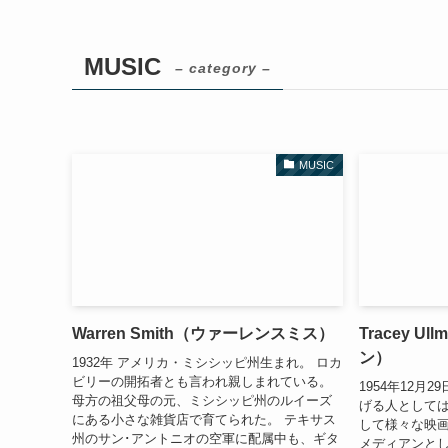
MUSIC
– category –
MUSIC
Warren Smith（ウァーレンスミス）
Tracey 
ン）
1932年 アメリカ・ミシシッピ州生まれ。 ロカ
ビリーの開拓者とも言われ親しまれている。
1954年12月
母方の祖父母の元、ミシシッピ州のルイーズ
げる人として
にある小さな雑貨店で育てられた。 テキサス
して様々な映画
州のサン･アントニオの空軍に配属中も、ギタ
メディアンとして