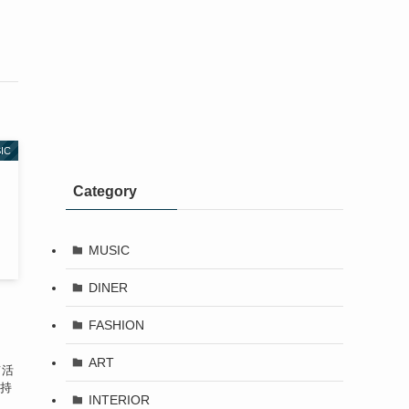
IC
Category
MUSIC
DINER
FASHION
ART
て活
を持
INTERIOR