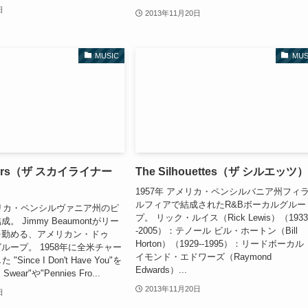
日
2013年11月20日
MUSIC
MUS
iners（ザ スカイライナー
The Silhouettes（ザ シルエッツ
1957年 アメリカ・ペンシルバニア州フィ
ルフィアで結成されたR&Bボーカルグルー
メリカ・ペンシルヴァニア州のピ
プ。 リック・ルイス（Rick Lewis）（1933
 Jimmy Beaumontがリー
-2005）：テノール ビル・ホートン（Bill
を勤める、アメリカン・ドゥ
Horton）（1929--1995）：リードボーカル
ループ。 1958年に全米チャー
イモンド・エドワーズ（Raymond
Since I Don't Have You"を
Edwards）...
Swear"や"Pennies Fro...
2013年11月20日
日