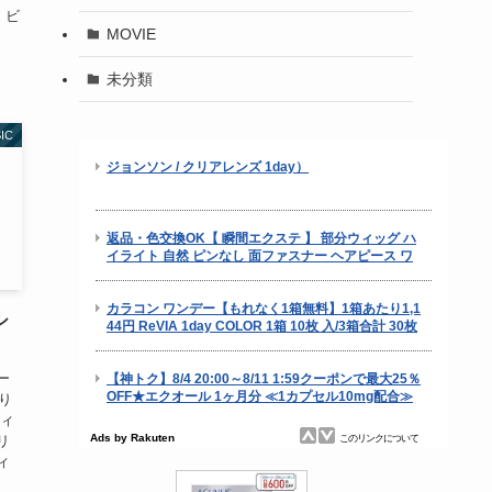
ト、ビ
MOVIE
未分類
IC
シ
ー
り
ティ
リ
ィ