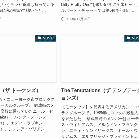
how｣というテレビ番組も持っている
Bitty Pretty One"を歌い57年に全米ヒッ
際に私が始めて聴いたと...
ルボード・チャートでは第6位を記録し...
日
2013年11月20日
MUSIC
MUS
ens（ザ トーケンズ）
The Temptations（ザ テンプテー
ョンズ）
メリカ・ニューヨーク市ブロンクス
ーカルグループ。 結成時のメ
【モータウン】を代表するアメリカン・コ
じ高校に通っていたニール・セ
ラスグループで、1989年にロックの殿堂入
Sedaka）、ハンク・メドレス
を果たした。 結成当時のメンバーはオー
ress）、エディ・ラブキン
ス・ウィリアムス、メルヴィン・フランク
bkin）、シンシア・ゾリチン
ン、エディ・ケンドリックス、ポール・ウ
リアムス、エルブリッジ・ブライアント...