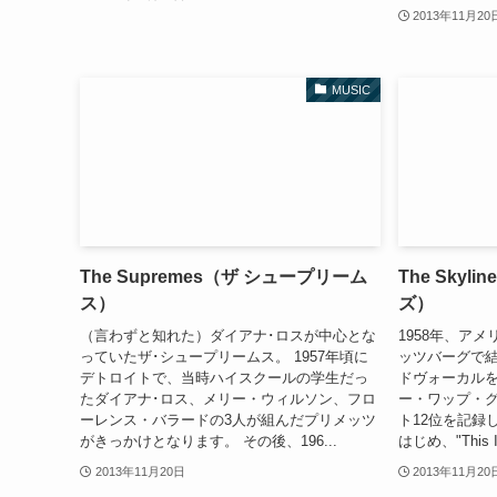
2013年11月20
MUSIC
The Supremes（ザ シュープリーム
The Skyl
ス）
ズ）
（言わずと知れた）ダイアナ･ロスが中心とな
1958年、ア
っていたザ･シュープリームス。 1957年頃に
ッツバーグで結成。
デトロイトで、当時ハイスクールの学生だっ
ドヴォーカル
たダイアナ･ロス、メリー・ウィルソン、フロ
ー・ワップ・グ
ーレンス・バラードの3人が組んだプリメッツ
ト12位を記録した "
がきっかけとなります。 その後、196...
はじめ、"This I 
2013年11月20日
2013年11月20