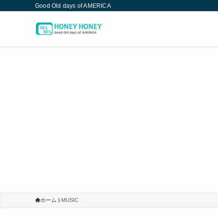
Good Old days of AMERICA
ホーム
MUSIC