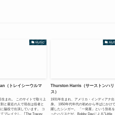
MUSIC
MUS
Ullman（トレイシーウルマ
Thurston Harris（サーストンハリ
ス）
29日生まれ。 このサイトで取り上
1931年生まれ、アメリカ・インディアナ出
は割と最近の人で現在は役者と
身。 1950年代年代の初めから半ばにかけ
に脇役で出演しています。 コ
躍したシンガー。 「一発屋」という別名
ブレイクし、｢The Tracey
ったハリスだが、Bobby Dayによる"Little