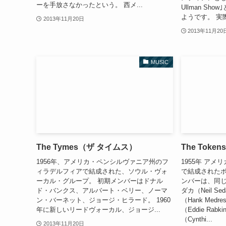
ーを手放さなかったという。 西メ...
Ullman S
ようです。 実
2013年11月20日
2013年11月20
MUSIC
The Tymes（ザ タイムス）
The Tok
1956年、アメリカ・ペンシルヴァニア州のフ
1955年 ア
ィラデルフィアで結成された、ソウル・ヴォ
で結成されたボ
ーカル・グループ。 初期メンバーはドナル
ンバーは、同
ド・バンクス、アルバート・ベリー、ノーマ
ダカ（Neil 
ン・バーネット、ジョージ・ヒラード。 1960
（Hank Med
年に新しいリードヴォーカル、ジョージ...
（Eddie Ra
（Cynthi...
2013年11月20日