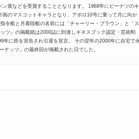
ン賞などを受賞することとなります。 1968年にピーナツのキ
計画のマスコットキャラとなり、アポロ10号に乗って月に向か
(指令船と月着陸船の名前には「チャーリー・ブラウン」と「
ナッツ』の掲載紙は2000誌に到達しギネスブック認定・芸術勲
9年に癌を宣告され引退を宣言。 その翌年の2000年に自宅で
ピーナッツ」の最終回が掲載された日でした。