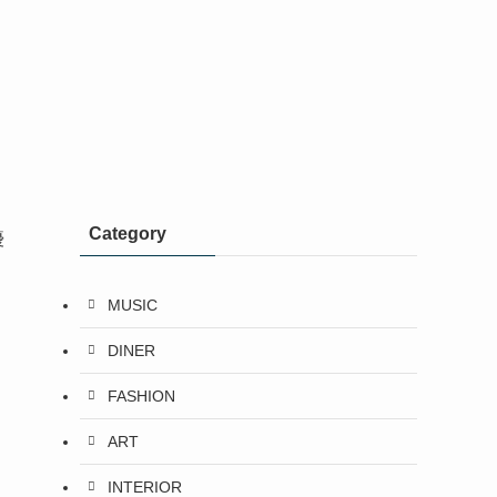
Category
優
MUSIC
DINER
FASHION
ART
ら
INTERIOR