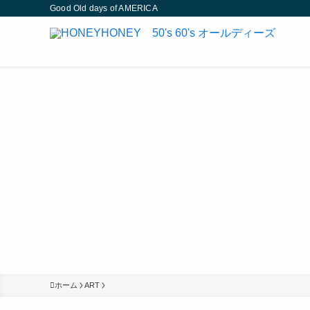
Good Old days of AMERICA
ホーム
ART