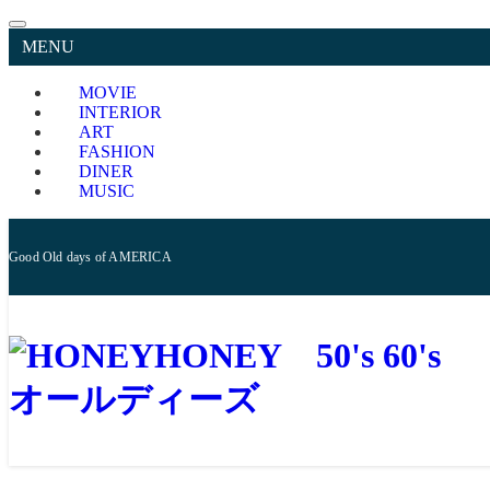
MENU
MOVIE
INTERIOR
ART
FASHION
DINER
MUSIC
Good Old days of AMERICA