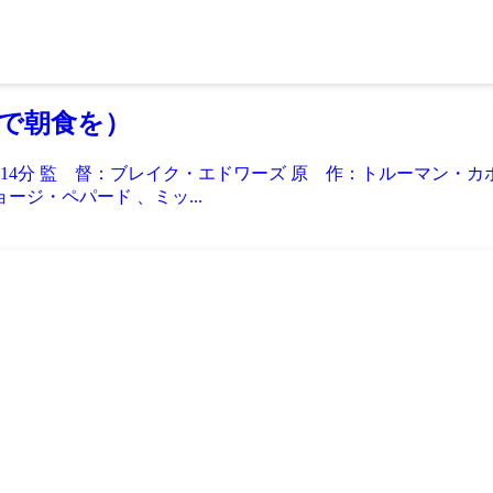
ァニーで朝食を）
：114分 監 督：ブレイク・エドワーズ 原 作：トルーマン・
ジ・ペパード 、ミッ...