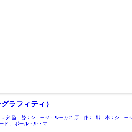
リカングラフィティ）
112 分 監 督：ジョージ・ルーカス 原 作：- 脚 本：ジ
ド 、ポール・ル・マ...