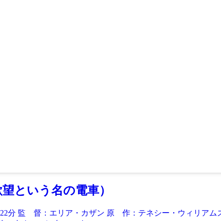
RE（欲望という名の電車）
：122分 監 督：エリア・カザン 原 作：テネシー・ウィリア