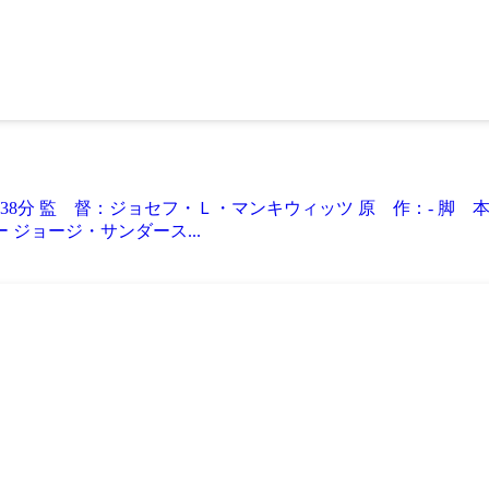
：138分 監 督：ジョセフ・Ｌ・マンキウィッツ 原 作：- 
ジョージ・サンダース...