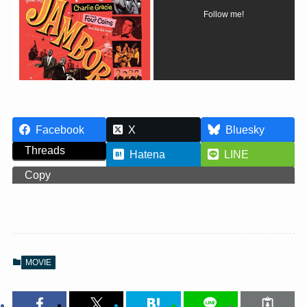
Follow me!
Facebook
X
Bluesky
Threads
Hatena
LINE
Copy
MOVIE