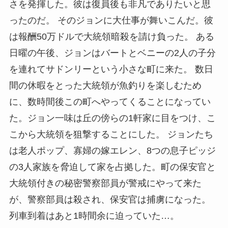
さを発揮した。彼は復員後も非凡でありたいと思
ったのだ。 そのジョンに大仕事が舞いこんだ。彼
は報酬50万ドルで大統領暗殺を請け負った。 ある
日曜の午後、ジョンはバートとベニーの2人の子分
を連れてサドンリーという小さな町に来た。 数日
間の休暇をとった大統領が魚釣りを楽しむため
に、数時間後この町へやってくることになってい
た。ジョン一味は丘の傍らの1軒家に目をつけ、こ
こから大統領を狙撃することにした。 ジョンたち
は老人ポップ、寡婦の嫁エレン、8つの息子ピッジ
の3人家族を脅迫して家を占拠した。町の保安官と
大統領付きの秘密警察部員が警戒にやって来た
が、警察部員は殺され、保安官は捕虜になった。
列車到着はあと1時間余に迫っていた…。