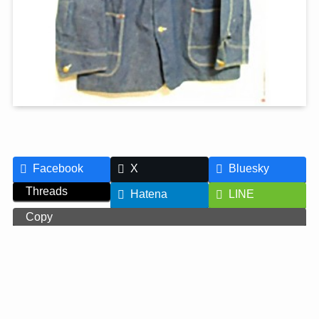
Facebook
X
Bluesky
Threads
Hatena
LINE
Copy