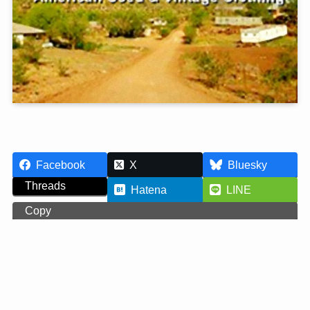
Facebook
X
Bluesky
Threads
Hatena
LINE
Copy