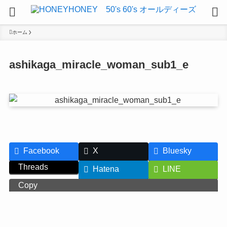
ホーム
ashikaga_miracle_woman_sub1_e
Facebook
X
Bluesky
Threads
Hatena
LINE
Copy