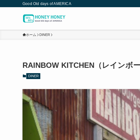
Good Old days of AMERICA
ホーム
DINER
RAINBOW KITCHEN（レイン
DINER