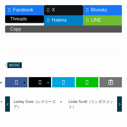
Facebook
X
Bluesky
Threads
Hatena
LINE
Copy
MUSIC
Lesley Gore（レスリーゴ
Linda Scott（リンダスコッ
ア）
ト）