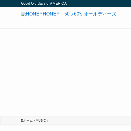
Good Old days of AMERICA
ホーム
MUSIC