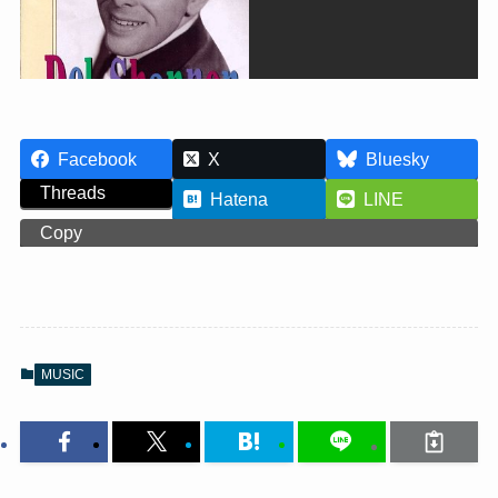
Facebook
X
Bluesky
Threads
Hatena
LINE
Copy
MUSIC