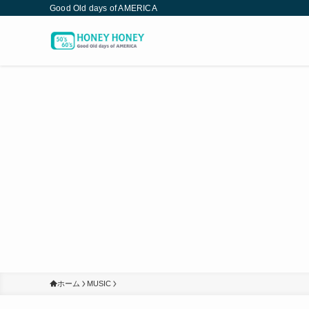
Good Old days of AMERICA
ホーム
MUSIC